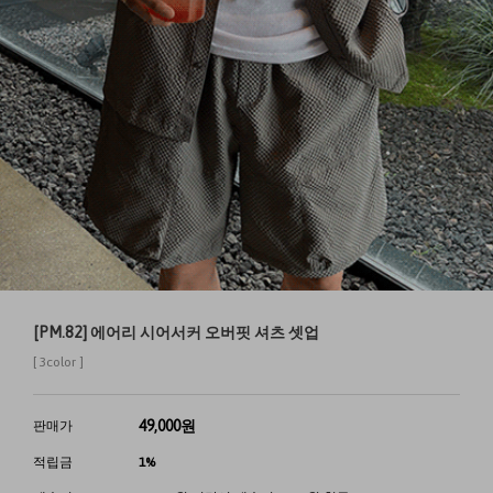
[PM.82] 에어리 시어서커 오버핏 셔츠 셋업
[ 3color ]
49,000
원
판매가
적립금
1%