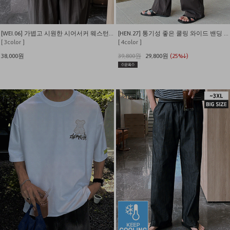
[WEI.06] 가볍고 시원한 시어서커 웨스턴 반팔 셔츠
[HEN.27] 통기성 좋은 쿨링 와이드 밴딩 슬랙스
[ 3color ]
[ 4color ]
38,000원
39,800원
29,800원
(25%↓)