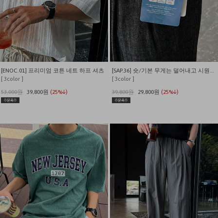
[ENOC.01] 프리미엄 코튼 네트 하프 셔츠
[SAP.36] 숏/기본 무게는 덜어내고 시원함만 남긴 쿨링 밴딩 데님
[ 3color ]
[ 3color ]
53,000원
39,800원
(25%↓)
39,800원
29,800원
(25%↓)