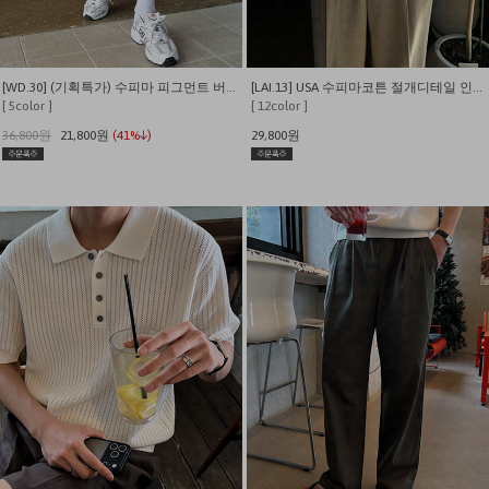
[WD.30] (기획특가) 수피마 피그먼트 버뮤다 와이드 쇼츠
[LAI.13] USA 수피마코튼 절개디테일 인생 반팔티
[ 5color ]
[ 12color ]
36,800원
21,800원
(41%↓)
29,800원