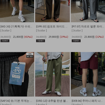
[WD.30] (기획특가) 수피마 피그먼트 버뮤다 와이드 쇼츠
[OPR.03] 컴포트 와이드 투턱 밴딩 팬츠
[PIT.07] 차르르 벌룬 와이드 밴딩팬츠
[ 5color ]
[ 5color ]
[ 3color ]
36,800원
21,800원
(41%↓)
36,800원
29,800원
(19%↓)
34,800원
23,800원
(32%↓)
[SAP.36] 숏/기본 무게는 덜어내고 시원함만 남긴 쿨링 밴딩 데님
[ORD.12] 내추럴 린넨 블렌딩 밴딩 와이드 팬츠
[DEB.06] 주머니 패치 나일론 이지 밴딩 반바지
[ 3color ]
[ 4color ]
[ 5color ]