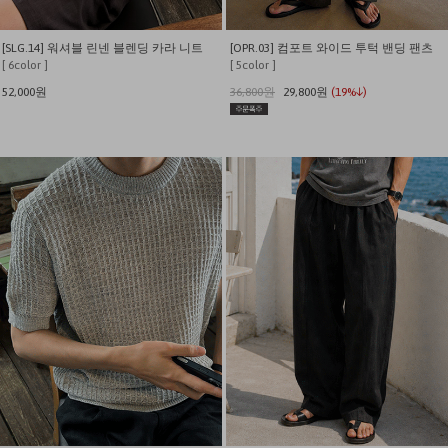
[SLG.14] 워셔블 린넨 블렌딩 카라 니트
[OPR.03] 컴포트 와이드 투턱 밴딩 팬츠
[ 6color ]
[ 5color ]
52,000원
36,800원
29,800원
(19%↓)