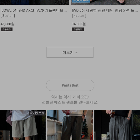
[BOWL.04] 2ND ARCHIVE® 리플렉티브 레터링베어 오버핏 반팔 티셔츠
[WD.36] 시원한 린넨 데님 밴딩 와이드 팬츠
[ 3color ]
[ 4color ]
43,800원
34,000원
더보기
Pants Best
역시는 역시. 게리오핏!
선별된 베스트 팬츠를 만나보세요.