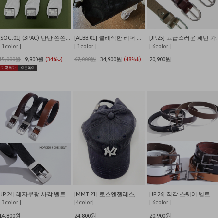
[SOC.01] (3PAC) 탄탄 쫀쫀 발이 편안한 쿠셔닝 사계절 데일리양말
[ALBB.01] 클래식한 레더 크로스 보스턴백
[JP.25] 고
[ 1color ]
[ 1color ]
[ 6color ]
15,000원
9,900원
(34%↓)
67,000원
34,900원
(48%↓)
20,900원
[JP.24] 레자무광 사각 벨트
[MMT.21] 로스엔젤레스, 뉴욕 워싱 캡
[JP.26] 직각 스퀘어 벨트
[ 3color ]
[4color]
[ 6color ]
14,800원
24,800원
20,900원