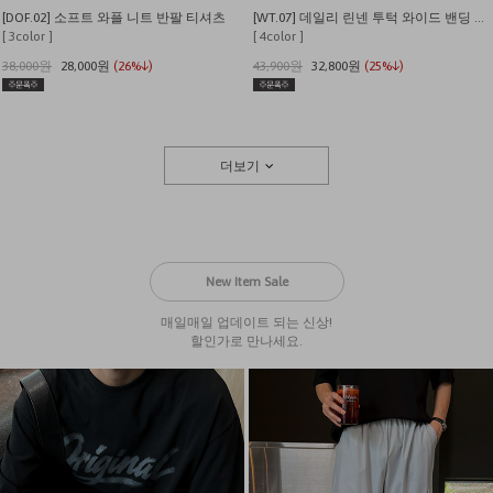
[DOF.02] 소프트 와플 니트 반팔 티셔츠
[WT.07] 데일리 린넨 투턱 와이드 밴딩 팬츠
[ 3color ]
[ 4color ]
38,000원
28,000원
(26%↓)
43,900원
32,800원
(25%↓)
더보기
New Item Sale
매일매일 업데이트 되는 신상!
할인가로 만나세요.