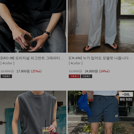
[GRO.08] 오리지널 피그먼트 그래피티 티셔츠
[CN.696] 누가 입어도 모델핏 나옵니다 나일론 카고 밴딩 와이드팬츠
[ 4color ]
[ 4color ]
23,800원
17,800원
(25%↓)
32,800원
24,800원
(24%↓)