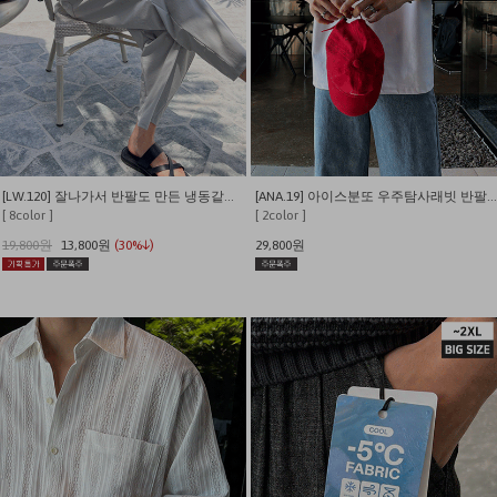
[LW.120] 잘나가서 반팔도 만든 냉동같은 시원함 쫀쫀와플 반팔 티셔츠
[ANA.19] 아이스분또 우주탐사래빗 반팔티 (짱귀여움)
[ 8color ]
[ 2color ]
19,800원
13,800원
(30%↓)
29,800원