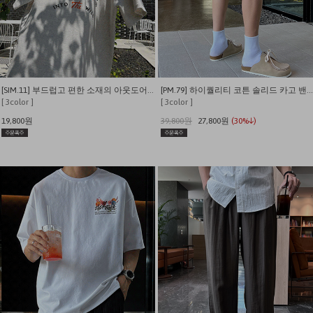
[SIM.11] 부드럽고 편한 소재의 아웃도어 캠퍼 반팔티
[PM.79] 하이퀄리티 코튼 솔리드 카고 밴딩 내추럴핏 반바지
[ 3color ]
[ 3color ]
19,800원
39,800원
27,800원
(30%↓)