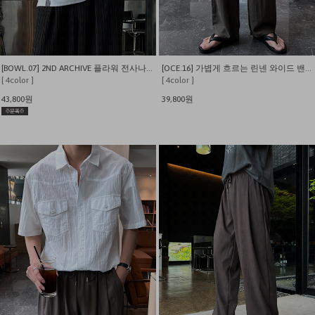
[BOWL.07] 2ND ARCHIVE 플라워 전사나염 오버핏 반팔티
[OCE.16] 가볍게 흐르는 린넨 와이드 밴딩 팬츠
[ 4color ]
[ 4color ]
43,800원
39,800원