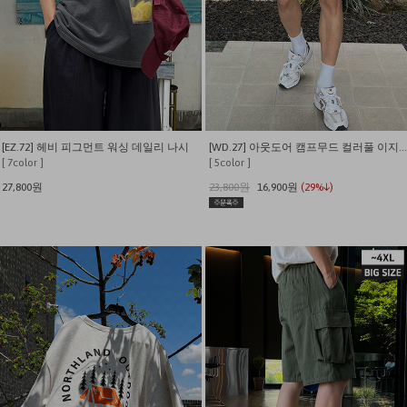
[EZ.72] 헤비 피그먼트 워싱 데일리 나시
[WD.27] 아웃도어 캠프무드 컬러풀 이지 쇼츠
[ 7color ]
[ 5color ]
27,800원
23,800원
16,900원
(29%↓)