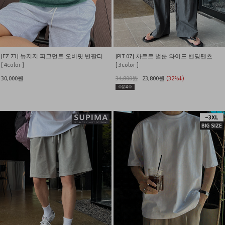
[EZ.73] 뉴저지 피그먼트 오버핏 반팔티
[PIT.07] 차르르 벌룬 와이드 밴딩팬츠
[ 4color ]
[ 3color ]
30,000원
34,800원
23,800원
(32%↓)