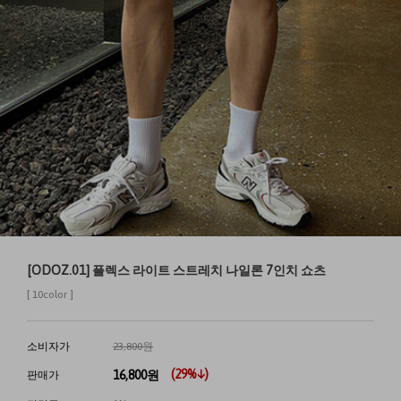
[ODOZ.01] 플렉스 라이트 스트레치 나일론 7인치 쇼츠
[ 10color ]
소비자가
23,800원
(
29
%↓)
16,800
원
판매가