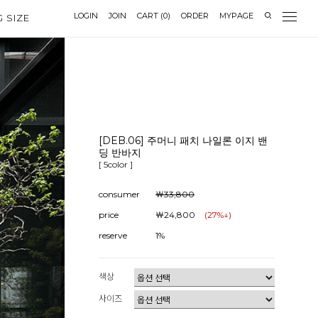
LOGIN
JOIN
CART
(
0
)
ORDER
MYPAGE
G SIZE
[DEB.06] 주머니 패치 나일론 이지 밴
딩 반바지
[ 5color ]
consumer
￦33,800
price
￦24,800
(
27
%↓)
reserve
1%
색상
사이즈