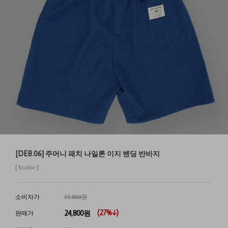
[DEB.06] 주머니 패치 나일론 이지 밴딩 반바지
[ 5color ]
소비자가
33,800원
(
27
%↓)
24,800
원
판매가