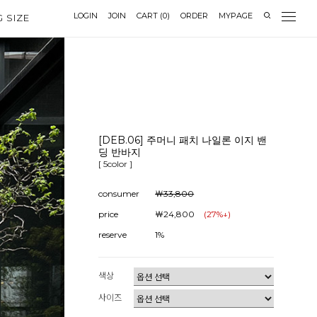
LOGIN
JOIN
CART
(
0
)
ORDER
MYPAGE
G SIZE
[DEB.06] 주머니 패치 나일론 이지 밴
딩 반바지
[ 5color ]
consumer
￦33,800
price
￦24,800
(
27
%↓)
reserve
1%
색상
사이즈