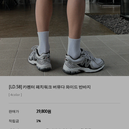
[LD.58] 카펜터 패치워크 버뮤다 와이드 반바지
[ 4color ]
39,800
원
판매가
적립금
1%