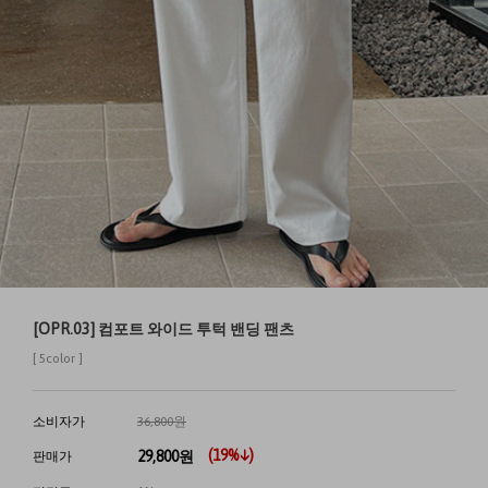
[OPR.03] 컴포트 와이드 투턱 밴딩 팬츠
[ 5color ]
소비자가
36,800원
(
19
%↓)
29,800
원
판매가