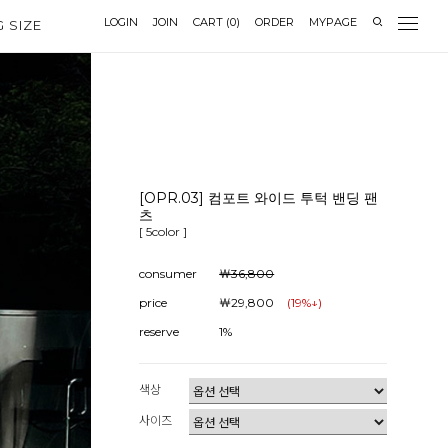
LOGIN
JOIN
CART
(
0
)
ORDER
MYPAGE
G SIZE
[OPR.03] 컴포트 와이드 투턱 밴딩 팬
츠
[ 5color ]
consumer
￦36,800
price
￦29,800
(
19
%↓)
reserve
1%
색상
사이즈