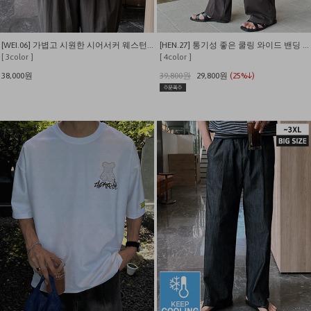
[WEI.06] 가볍고 시원한 시어서커 웨스턴 반팔 셔츠
[HEN.27] 통기성 좋은 쿨링 와이드 밴딩 슬랙스
[ 3color ]
[ 4color ]
38,000원
39,800원
29,800원
(25%↓)