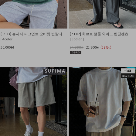
[EZ.73] 뉴저지 피그먼트 오버핏 반팔티
[PIT.07] 차르르 벌룬 와이드 밴딩팬츠
[ 4color ]
[ 3color ]
30,000원
34,800원
23,800원
(32%↓)