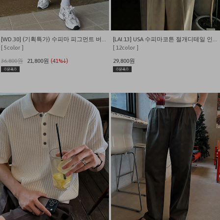
[WD.30] (기획특가) 수피마 피그먼트 버뮤다 와이드 쇼츠
[LAI.13] USA 수피마코튼 절개디테일 인생 반팔티
[ 5color ]
[ 12color ]
36,800원
21,800원
(41%↓)
29,800원