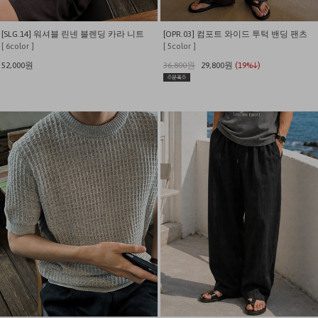
[SLG.14] 워셔블 린넨 블렌딩 카라 니트
[OPR.03] 컴포트 와이드 투턱 밴딩 팬츠
[ 6color ]
[ 5color ]
52,000원
36,800원
29,800원
(19%↓)