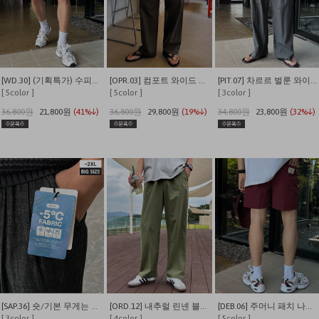
[WD.30] (기획특가) 수피마 피그먼트 버뮤다 와이드 쇼츠
[OPR.03] 컴포트 와이드 투턱 밴딩 팬츠
[PIT.07] 차르르 벌룬 와이드 밴딩팬츠
[ 5color ]
[ 5color ]
[ 3color ]
36,800원
21,800원
(41%↓)
36,800원
29,800원
(19%↓)
34,800원
23,800원
(32%↓)
[SAP.36] 숏/기본 무게는 덜어내고 시원함만 남긴 쿨링 밴딩 데님
[ORD.12] 내추럴 린넨 블렌딩 밴딩 와이드 팬츠
[DEB.06] 주머니 패치 나일론 이지 밴딩 반바지
[ 3color ]
[ 4color ]
[ 5color ]