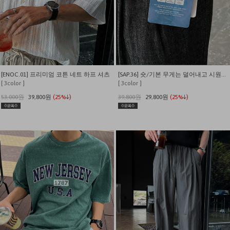
[ENOC.01] 프리미엄 코튼 네트 하프 셔츠
[SAP.36] 숏/기본 무게는 덜어내고 시원함만 남긴 쿨링 밴딩 데님
[ 3color ]
[ 3color ]
53,000원
39,800원
(25%↓)
39,800원
29,800원
(25%↓)