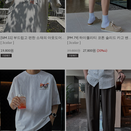
[SIM.11] 부드럽고 편한 소재의 아웃도어 캠퍼 반팔티
[PM.79] 하이퀄리티 코튼 솔리드 카고 밴딩 내추럴핏 반바지
[ 3color ]
[ 3color ]
19,800원
39,800원
27,800원
(30%↓)