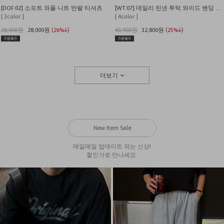
[DOF.02] 소프트 와플 니트 반팔 티셔츠
[WT.07] 데일리 린넨 투턱 와이드 밴딩 팬츠
[ 3color ]
[ 4color ]
38,000원
28,000원
(26%↓)
43,900원
32,800원
(25%↓)
더보기
New Item Sale
매일매일 업데이트 되는 신상!
할인가로 만나세요.