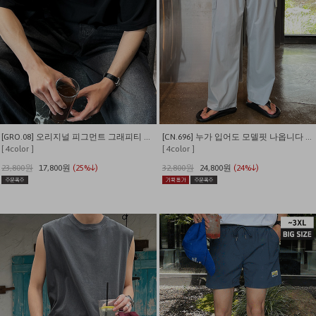
[GRO.08] 오리지널 피그먼트 그래피티 티셔츠
[CN.696] 누가 입어도 모델핏 나옵니다 나일론 카고 밴딩 와이드팬츠
[ 4color ]
[ 4color ]
23,800원
17,800원
(25%↓)
32,800원
24,800원
(24%↓)