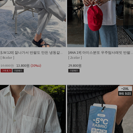
[LW.120] 잘나가서 반팔도 만든 냉동같은 시원함 쫀쫀와플 반팔 티셔츠
[ANA.19] 아이스분또 우주탐사래빗 반팔티 (짱귀여움)
[ 8color ]
[ 2color ]
19,800원
13,800원
(30%↓)
29,800원