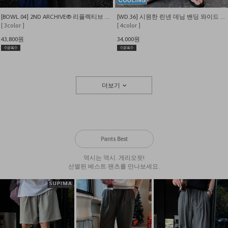
[BOWL.04] 2ND ARCHIVE® 리플렉티브 레터링베어 오버핏 반팔 티셔츠
[WD.36] 시원한 린넨 데님 밴딩 와이드 팬츠
[ 3color ]
[ 4color ]
43,800원
34,000원
더보기
Pants Best
역시는 역시. 게리오핏!
선별된 베스트 팬츠를 만나보세요.