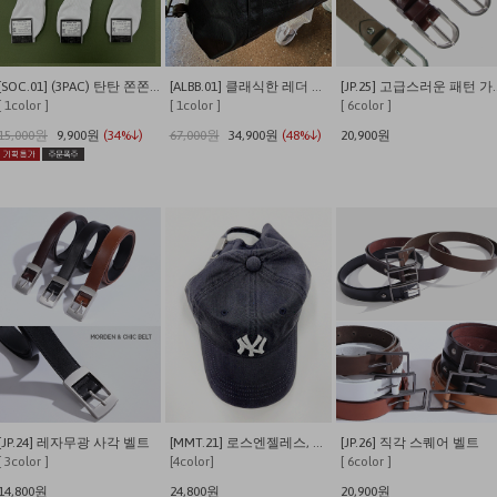
[SOC.01] (3PAC) 탄탄 쫀쫀 발이 편안한 쿠셔닝 사계절 데일리양말
[ALBB.01] 클래식한 레더 크로스 보스턴백
[JP.25] 고
[ 1color ]
[ 1color ]
[ 6color ]
15,000원
9,900원
(34%↓)
67,000원
34,900원
(48%↓)
20,900원
[JP.24] 레자무광 사각 벨트
[MMT.21] 로스엔젤레스, 뉴욕 워싱 캡
[JP.26] 직각 스퀘어 벨트
[ 3color ]
[4color]
[ 6color ]
14,800원
24,800원
20,900원