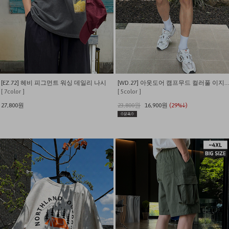
[EZ.72] 헤비 피그먼트 워싱 데일리 나시
[WD.27] 아웃도어 캠프무드 컬러풀 이지 쇼츠
[ 7color ]
[ 5color ]
27,800원
23,800원
16,900원
(29%↓)