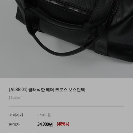
[ALBB.01] 클래식한 레더 크로스 보스턴백
[ 1color ]
소비자가
67,000원
(
48
%↓)
34,900
원
판매가