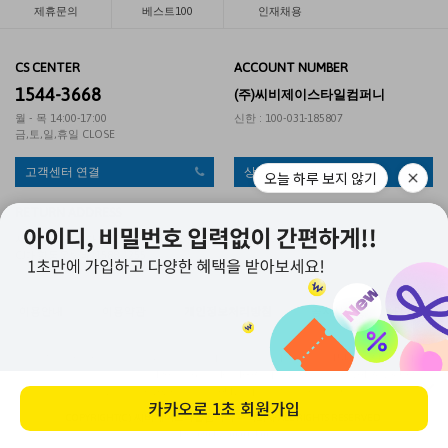
제휴문의
베스트100
인재채용
CS CENTER
ACCOUNT NUMBER
1544-3668
(주)씨비제이스타일컴퍼니
월 - 목 14:00-17:00
신한 : 100-031-185807
금,토,일,휴일 CLOSE
고객센터 연결
상품문의 게시판
오늘 하루 보지 않기
RETURN ADDRESS
서울 동작구 신대방동 370-1 대한통운 직영2팀 (게리오)
CJ대한통운택배 1588-1255
이용안내
|
이용약관
|
개인정보처리방침
|
공지사항
|
PC버젼
APP
상점명 : 씨비제이스타일컴퍼니 주식회사
|
대표 :
최병진
|
대표전화 : 1544-3668
|
팩스 :
|
주소 : 경기도 광명시 소하로 190 광명G타워 B동 1008호
|
사업자등록번호 : 201-86-23653
|
통신판매업 신고 : 제2023-경기광명-0512호
|
개인정보관리책임자 : 최성민
카카오로
1초 회원가입
COPYRIGHT(C)
씨비제이스타일컴퍼니 주식회사
ALL RIGHTS RESERVED.