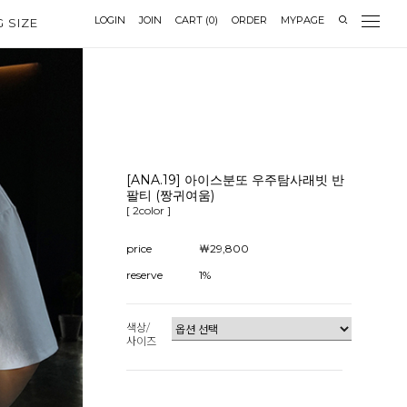
LOGIN
JOIN
CART
(
0
)
ORDER
MYPAGE
G SIZE
[ANA.19] 아이스분또 우주탐사래빗 반
팔티 (짱귀여움)
[ 2color ]
price
￦29,800
reserve
1%
색상/
사이즈