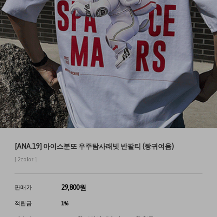
[ANA.19] 아이스분또 우주탐사래빗 반팔티 (짱귀여움)
[ 2color ]
29,800
원
판매가
적립금
1%