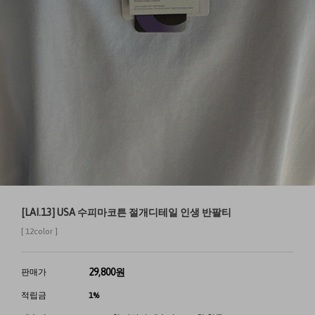
[LAI.13] USA 수피마코튼 절개디테일 인생 반팔티
[ 12color ]
29,800
원
판매가
적립금
1%