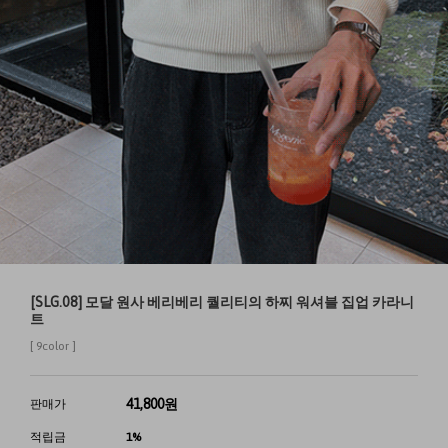
[SLG.08] 모달 원사 베리베리 퀄리티의 하찌 워셔블 집업 카라니
트
[ 9color ]
41,800
원
판매가
적립금
1%