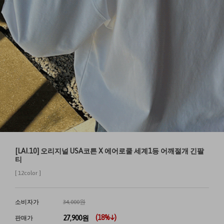
[LAI.10] 오리지널 USA코튼 X 에어로쿨 세계1등 어깨절개 긴팔
티
[ 12color ]
소비자가
34,000원
(
18
%↓)
27,900
원
판매가