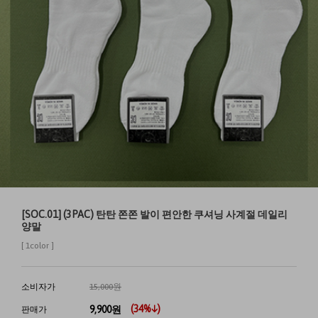
[SOC.01] (3PAC) 탄탄 쫀쫀 발이 편안한 쿠셔닝 사계절 데일리
양말
[ 1color ]
소비자가
15,000원
(
34
%↓)
9,900
원
판매가