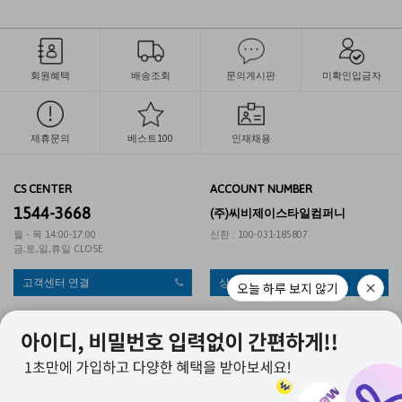
회원혜택
배송조회
문의게시판
미확인입금자
제휴문의
베스트100
인재채용
CS CENTER
ACCOUNT NUMBER
1544-3668
(주)씨비제이스타일컴퍼니
월 - 목 14:00-17:00
신한 : 100-031-185807
금,토,일,휴일 CLOSE
고객센터 연결
상품문의 게시판
오늘 하루 보지 않기
RETURN ADDRESS
서울 동작구 신대방동 370-1 대한통운 직영2팀 (게리오)
CJ대한통운택배 1588-1255