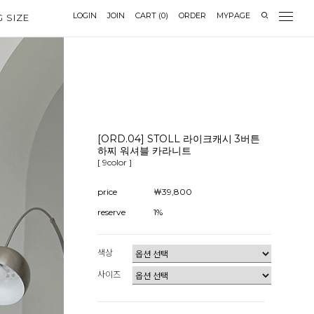
LOGIN
JOIN
CART
(
0
)
ORDER
MYPAGE
G SIZE
[ORD.04] STOLL 라이크캐시 3버튼
하찌 워셔블 카라니트
[ 9color ]
price
￦39,800
reserve
1%
색상
사이즈