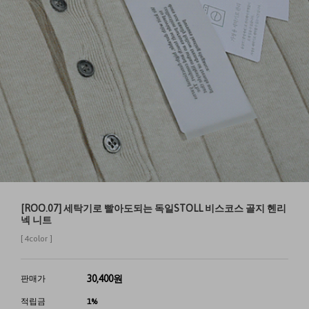
[ROO.07] 세탁기로 빨아도되는 독일STOLL 비스코스 골지 헨리
넥 니트
[ 4color ]
30,400
원
판매가
적립금
1%