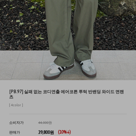
[PB.97] 실패 없는 코디연출 에어코튼 투턱 반밴딩 와이드 면팬
츠
[ 4color ]
소비자가
44,000원
(
10
%↓)
39,800
원
판매가