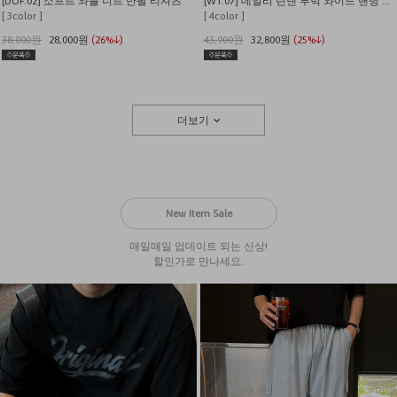
[DOF.02] 소프트 와플 니트 반팔 티셔츠
[WT.07] 데일리 린넨 투턱 와이드 밴딩 팬츠
[ 3color ]
[ 4color ]
38,000원
28,000원
(26%↓)
43,900원
32,800원
(25%↓)
더보기
New Item Sale
매일매일 업데이트 되는 신상!
할인가로 만나세요.