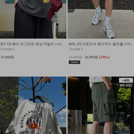
[EZ.72] 헤비 피그먼트 워싱 데일리 나시
[WD.27] 아웃도어 캠프무드 컬러풀 이지 쇼츠
[ 7color ]
[ 5color ]
27,800원
23,800원
16,900원
(29%↓)