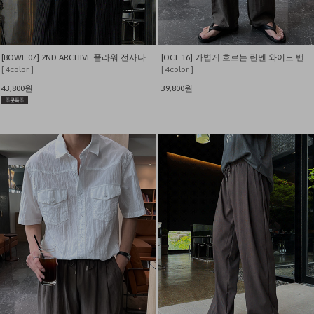
[BOWL.07] 2ND ARCHIVE 플라워 전사나염 오버핏 반팔티
[OCE.16] 가볍게 흐르는 린넨 와이드 밴딩 팬츠
[ 4color ]
[ 4color ]
43,800원
39,800원