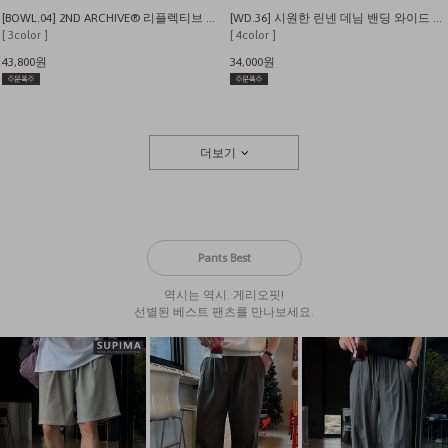
[BOWL.04] 2ND ARCHIVE® 리플렉티브 레터링베어 오버핏 반팔 티셔츠
[WD.36] 시원한 린넨 데님 밴딩 와이드 팬츠
[ 3color ]
[ 4color ]
43,800원
34,000원
더보기
Pants Best
역시는 역시. 게리오핏!
선별된 베스트 팬츠를 만나보세요.