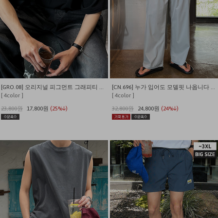
[GRO.08] 오리지널 피그먼트 그래피티 티셔츠
[CN.696] 누가 입어도 모델핏 나옵니다 나일론 카고 밴딩 와이드팬츠
[ 4color ]
[ 4color ]
23,800원
17,800원
(25%↓)
32,800원
24,800원
(24%↓)