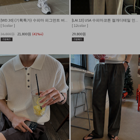
[WD.30] (기획특가) 수피마 피그먼트 버뮤다 와이드 쇼츠
[LAI.13] USA 수피마코튼 절개디테일 인생 반팔티
[ 5color ]
[ 12color ]
36,800원
21,800원
(41%↓)
29,800원