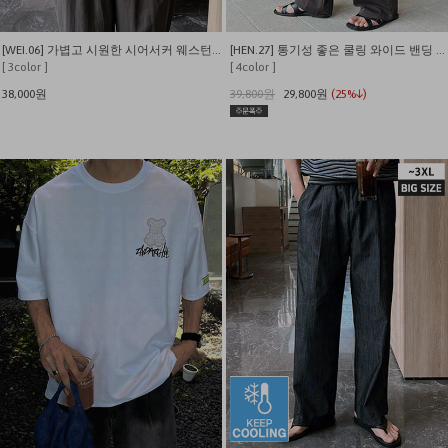
[WEI.06] 가볍고 시원한 시어서커 웨스턴 반팔 셔츠
[HEN.27] 통기성 좋은 쿨링 와이드 밴딩 슬랙스
[ 3color ]
[ 4color ]
38,000원
39,800원
29,800원
(25%↓)