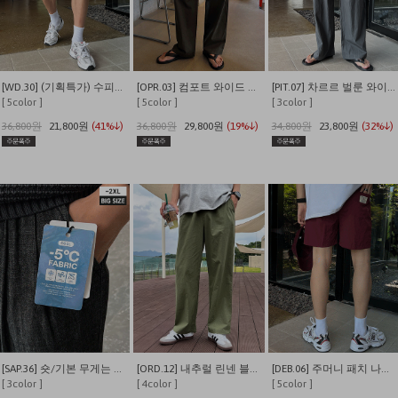
[WD.30] (기획특가) 수피마 피그먼트 버뮤다 와이드 쇼츠
[OPR.03] 컴포트 와이드 투턱 밴딩 팬츠
[PIT.07] 차르르 벌룬 와이드 밴딩팬츠
[ 5color ]
[ 5color ]
[ 3color ]
36,800원
21,800원
(41%↓)
36,800원
29,800원
(19%↓)
34,800원
23,800원
(32%↓)
[SAP.36] 숏/기본 무게는 덜어내고 시원함만 남긴 쿨링 밴딩 데님
[ORD.12] 내추럴 린넨 블렌딩 밴딩 와이드 팬츠
[DEB.06] 주머니 패치 나일론 이지 밴딩 반바지
[ 3color ]
[ 4color ]
[ 5color ]