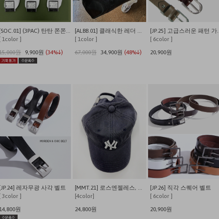
[SOC.01] (3PAC) 탄탄 쫀쫀 발이 편안한 쿠셔닝 사계절 데일리양말
[ALBB.01] 클래식한 레더 크로스 보스턴백
[JP.25] 고
[ 1color ]
[ 1color ]
[ 6color ]
15,000원
9,900원
(34%↓)
67,000원
34,900원
(48%↓)
20,900원
[JP.24] 레자무광 사각 벨트
[MMT.21] 로스엔젤레스, 뉴욕 워싱 캡
[JP.26] 직각 스퀘어 벨트
[ 3color ]
[4color]
[ 6color ]
14,800원
24,800원
20,900원