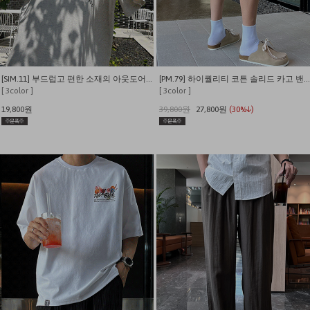
[SIM.11] 부드럽고 편한 소재의 아웃도어 캠퍼 반팔티
[PM.79] 하이퀄리티 코튼 솔리드 카고 밴딩 내추럴핏 반바지
[ 3color ]
[ 3color ]
19,800원
39,800원
27,800원
(30%↓)