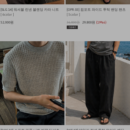
[SLG.14] 워셔블 린넨 블렌딩 카라 니트
[OPR.03] 컴포트 와이드 투턱 밴딩 팬츠
[ 6color ]
[ 5color ]
52,000원
36,800원
29,800원
(19%↓)