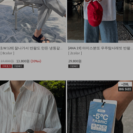
[LW.120] 잘나가서 반팔도 만든 냉동같은 시원함 쫀쫀와플 반팔 티셔츠
[ANA.19] 아이스분또 우주탐사래빗 반팔티 (짱귀여움)
[ 8color ]
[ 2color ]
19,800원
13,800원
(30%↓)
29,800원