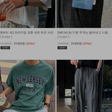
[ENOC.01] 프리미엄 코튼 네트 하프 셔츠
[SAP.36] 숏/기본 무게는 덜어내고 시원함만 남긴 쿨링 밴딩 데님
[ 3color ]
[ 3color ]
53,000원
39,800원
(25%↓)
39,800원
29,800원
(25%↓)