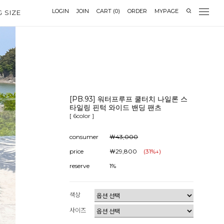
LOGIN
JOIN
CART
(
0
)
ORDER
MYPAGE
G SIZE
[PB.93] 워터프루프 쿨터치 나일론 스
타일링 핀턱 와이드 밴딩 팬츠
[ 6color ]
consumer
￦43,000
price
￦29,800
(
31
%↓)
reserve
1%
색상
사이즈