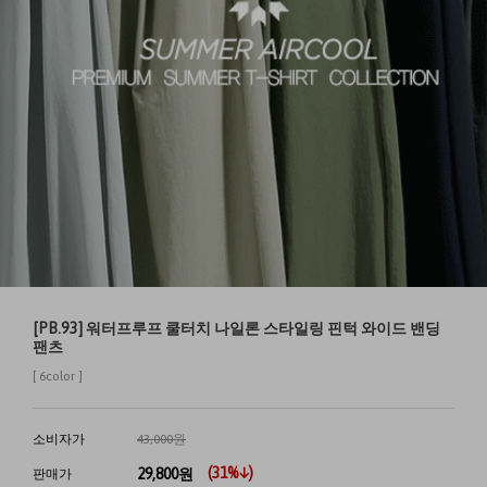
[PB.93] 워터프루프 쿨터치 나일론 스타일링 핀턱 와이드 밴딩
팬츠
[ 6color ]
소비자가
43,000원
(
31
%↓)
29,800
원
판매가