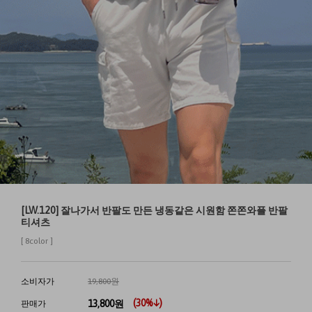
[LW.120] 잘나가서 반팔도 만든 냉동같은 시원함 쫀쫀와플 반팔
티셔츠
[ 8color ]
소비자가
19,800원
(
30
%↓)
13,800
원
판매가