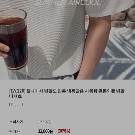
[LW.120] 잘나가서 반팔도 만든 냉동같은 시원함 쫀쫀와플 반팔
티셔츠
[ 8color ]
소비자가
19,800원
(
30
%↓)
13,800
원
판매가