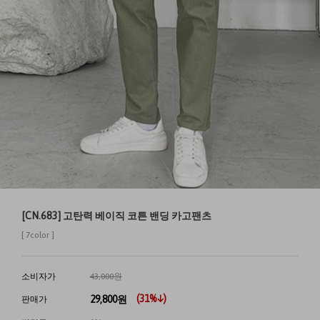
[CN.683] 고탄력 베이직 코튼 밴딩 카고팬츠
[ 7color ]
소비자가
43,000원
(
31
%↓)
29,800
원
판매가