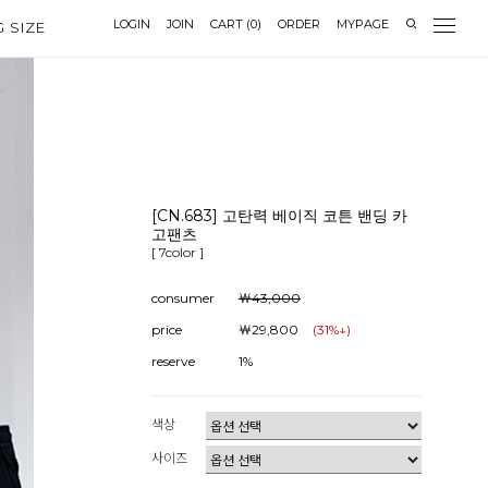
LOGIN
JOIN
CART
(
0
)
ORDER
MYPAGE
G SIZE
[CN.683] 고탄력 베이직 코튼 밴딩 카
고팬츠
[ 7color ]
consumer
￦43,000
price
￦29,800
(
31
%↓)
reserve
1%
색상
사이즈