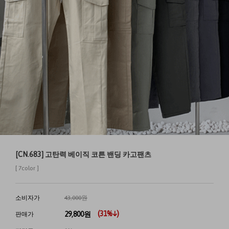
[CN.683] 고탄력 베이직 코튼 밴딩 카고팬츠
[ 7color ]
소비자가
43,000원
(
31
%↓)
29,800
원
판매가