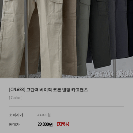
[CN.683] 고탄력 베이직 코튼 밴딩 카고팬츠
[ 7color ]
소비자가
43,000원
(
31
%↓)
29,800
원
판매가