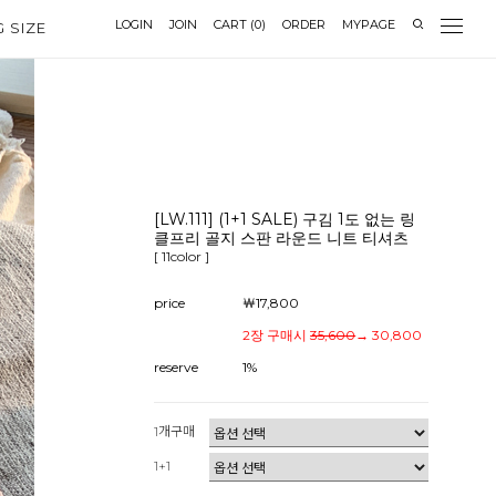
LOGIN
JOIN
CART
(
0
)
ORDER
MYPAGE
G SIZE
[LW.111] (1+1 SALE) 구김 1도 없는 링
클프리 골지 스판 라운드 니트 티셔츠
[ 11color ]
price
￦17,800
2장 구매시
35,600
→ 30,800
reserve
1%
1개구매
1+1