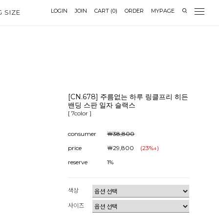
LOGIN
JOIN
CART
(
0
)
ORDER
MYPAGE
G SIZE
[CN.678] 주름없는 하루 링클프리 히든
밴딩 스판 일자 슬랙스
[ 7color ]
consumer
￦38,800
price
￦29,800
(
23
%↓)
reserve
1%
색상
사이즈