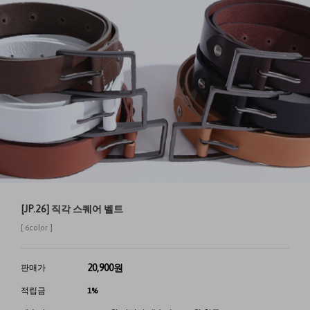
[JP.26] 직각 스퀘어 벨트
[ 6color ]
20,900
원
판매가
적립금
1%