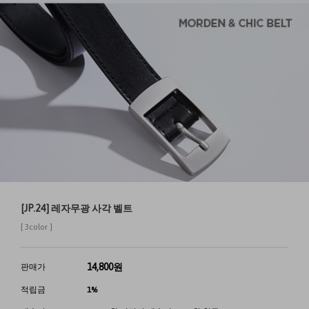
[JP.24] 레자무광 사각 벨트
[ 3color ]
14,800
원
판매가
적립금
1%