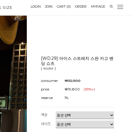
LOGIN
JOIN
CART
(
0
)
ORDER
MYPAGE
G SIZE
[WD.29] 아이스 스트레치 스판 카고 밴
딩 쇼츠
[ 4color ]
consumer
￦32,300
price
￦19,800
(
39
%↓)
reserve
1%
색상
사이즈