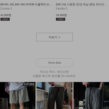
[BOWL.04] 2ND ARCHIVE® 리플렉티브 레터링베어 오버핏 반팔 티셔츠
[WD.36] 시원한 린넨 데님 밴딩 와이드 팬츠
[ 3color ]
[ 4color ]
43,800원
34,000원
더보기
Pants Best
역시는 역시. 게리오핏!
선별된 베스트 팬츠를 만나보세요.