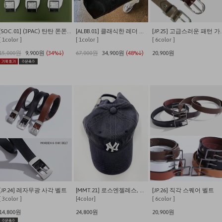
[SOC.01] (3PAC) 탄탄 쫀쫀 발이 편안한 쿠셔닝 사계절 데일리양말
[ALBB.01] 클래식한 레더 크로스 보스턴백
[JP.25] 고
[ 1color ]
[ 1color ]
[ 6color ]
15,000원
9,900원
(34%↓)
67,000원
34,900원
(48%↓)
20,900원
[JP.24] 레자무광 사각 벨트
[MMT.21] 로스엔젤레스, 뉴욕 워싱 캡
[JP.26] 직각 스퀘어 벨트
[ 3color ]
[4color]
[ 6color ]
14,800원
24,800원
20,900원