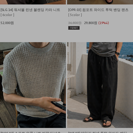
[SLG.14] 워셔블 린넨 블렌딩 카라 니트
[OPR.03] 컴포트 와이드 투턱 밴딩 팬츠
[ 6color ]
[ 5color ]
52,000원
36,800원
29,800원
(19%↓)