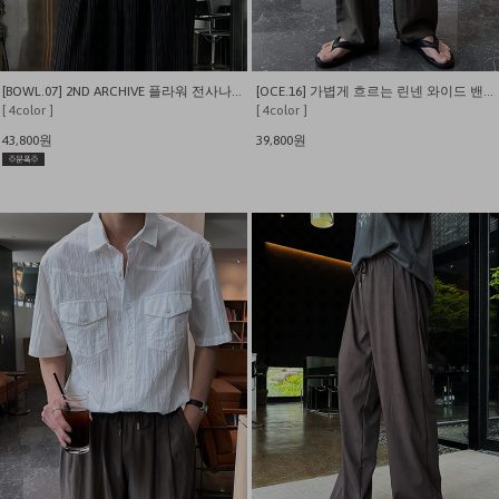
[BOWL.07] 2ND ARCHIVE 플라워 전사나염 오버핏 반팔티
[OCE.16] 가볍게 흐르는 린넨 와이드 밴딩 팬츠
[ 4color ]
[ 4color ]
43,800원
39,800원