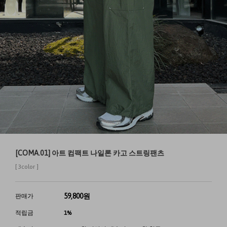
[COMA.01] 아트 컴팩트 나일론 카고 스트링팬츠
[ 3color ]
59,800
원
판매가
적립금
1%