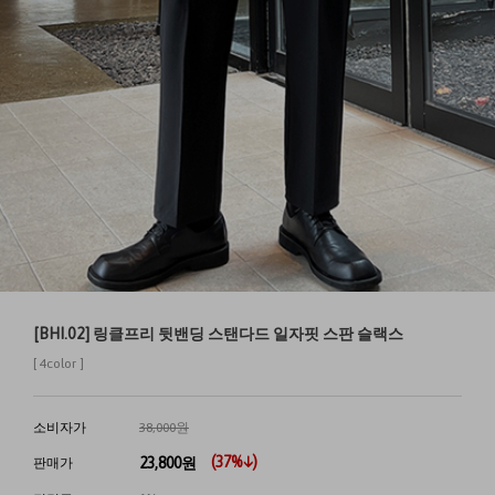
[BHI.02] 링클프리 뒷밴딩 스탠다드 일자핏 스판 슬랙스
[ 4color ]
소비자가
38,000원
(
37
%↓)
23,800
원
판매가