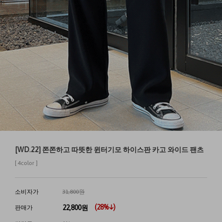
[WD.22] 쫀쫀하고 따뜻한 윈터기모 하이스판 카고 와이드 팬츠
[ 4color ]
소비자가
31,800원
(
28
%↓)
22,800
원
판매가