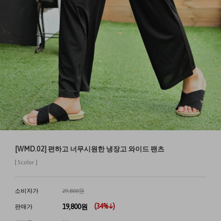
[WMD.02] 편하고 너무시원한 냉장고 와이드 팬츠
[ 5color ]
소비자가
29,800원
(
34
%↓)
19,800
원
판매가