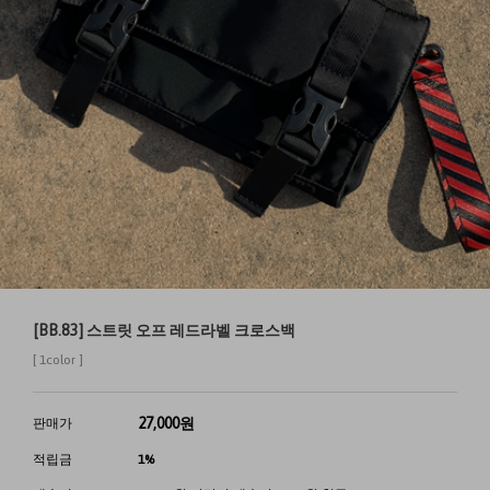
[BB.83] 스트릿 오프 레드라벨 크로스백
[ 1color ]
27,000
원
판매가
적립금
1%