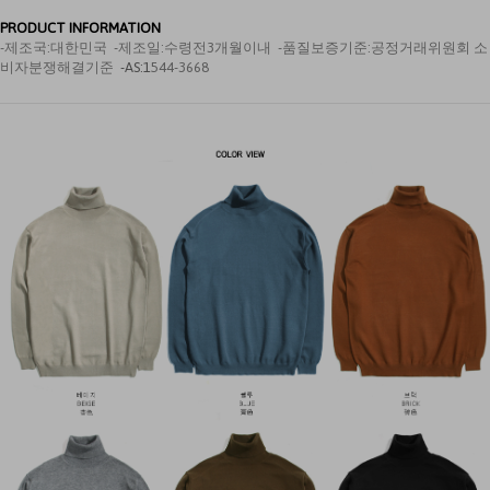
PRODUCT INFORMATION
-제조국:
대한민국 -제조일:수령전3개월이내 -품질보증기준:공정거래위원회 소
비자분쟁해결기준
-AS
:
1
544-3668