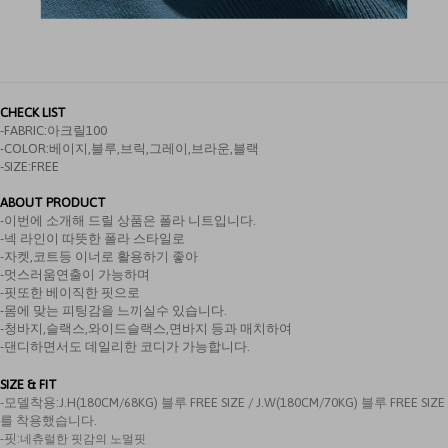
CHECK LIST
-FABRIC:아크릴100
-COLOR:베이지,블루,브릭,그레이,브라운,블랙
-SIZE:FREE
ABOUT PRODUCT
-이번에 소개해 드릴 상품은 폴라 니트입니다.
-넥 라인이 따뜻한 폴라 스타일로
-자켓,코트등 이너로 활용하기 좋아
-멋스러움연출이 가능하며
-핏또한 베이직한 핏으로
-몸에 맞는 피팅감을 느끼실수 있습니다.
-청바지,슬랙스,와이드슬랙스,면바지 등과 매치하여
-댄디하면서도 데일리한 코디가 가능합니다.
SIZE & FIT
-모델착용:
J.H(180CM/68KG) 블루 FREE SIZE / J.W(180CM/70KG) 블루 FREE SIZE
를 착용했습니다.
-핏:
네츄럴한 핏감의 노멀핏