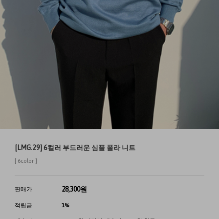
[LMG.29] 6컬러 부드러운 심플 폴라 니트
[ 6color ]
28,300
원
판매가
적립금
1%