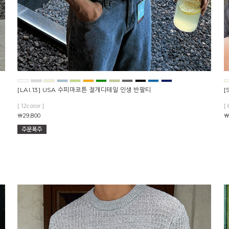
[LAI.13] USA 수피마코튼 절개디테일 인생 반팔티
[
[ 12color ]
[ 
￦29,800
￦