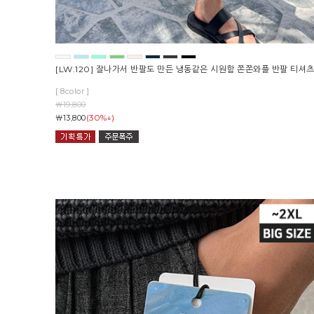
[LW.120] 잘나가서 반팔도 만든 냉동같은 시원함 쫀쫀와플 반팔 티셔
[ 8color ]
￦19,800
(30%↓)
￦13,800