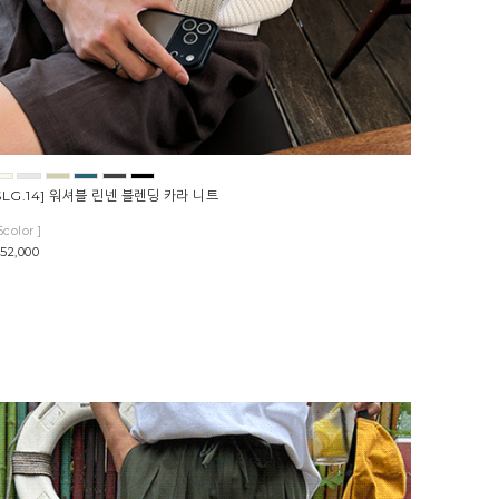
SLG.14] 워셔블 린넨 블렌딩 카라 니트
6color ]
52,000