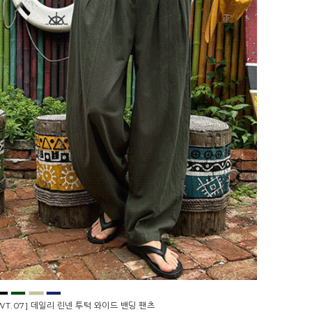
WT.07] 데일리 린넨 투턱 와이드 밴딩 팬츠