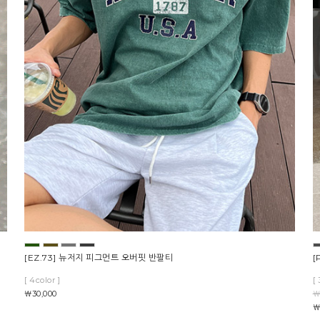
[EZ.73] 뉴저지 피그먼트 오버핏 반팔티
[
[ 4color ]
[ 
￦30,000
￦
￦