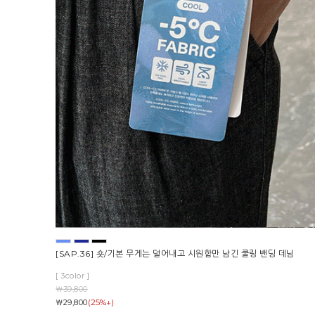
[SAP.36] 숏/기본 무게는 덜어내고 시원함만 남긴 쿨링 밴딩 데님
[ 3color ]
￦39,800
(25%↓)
￦29,800