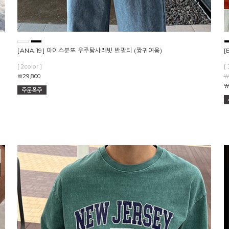
츠
[ANA.19] 아이스분또 우주탐사래빗 반팔티 (짱귀여움)
[
[ 2color ]
[ 
￦29,800
￦
￦