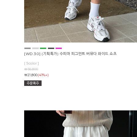
[WD.30] (기획특가) 수피마 피그먼트 버뮤다 와이드 쇼츠
[ 5color ]
￦36,800
(41%↓)
￦21,800