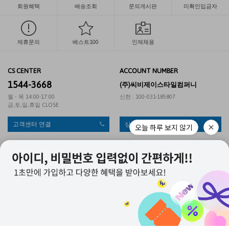
회원혜택
배송조회
문의게시판
미확인입금자
제휴문의
베스트100
인재채용
CS CENTER
ACCOUNT NUMBER
1544-3668
(주)씨비제이스타일컴퍼니
월 - 목 14:00-17:00
신한 : 100-031-185807
금,토,일,휴일 CLOSE
고객센터 연결
상품문의 게시판
오늘 하루 보지 않기
RETURN ADDRESS
서울 동작구 신대방동 370-1 대한통운 직영2팀 (게리오)
CJ대한통운택배 1588-1255
이용안내
|
이용약관
|
개인정보처리방침
|
공지사항
|
PC버젼
APP
상점명 : 씨비제이스타일컴퍼니 주식회사
|
대표 :
최병진
|
대표전화 : 1544-3668
|
팩스 :
|
주소 : 경기도 광명시 소하로 190 광명G타워 B동 1008호
|
사업자등록번호 : 201-86-23653
|