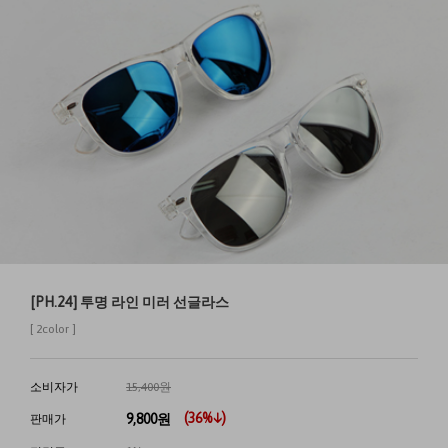
[PH.24] 투명 라인 미러 선글라스
[ 2color ]
소비자가
15,400원
(
36
%↓)
9,800
원
판매가